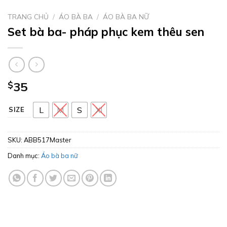
TRANG CHỦ
/
ÁO BÀ BA
/
ÁO BÀ BA NỮ
Set bà ba- pháp phục kem thêu sen
$
35
L
M
S
Xl
SIZE
SKU:
ABB517Master
Danh mục:
Áo bà ba nữ