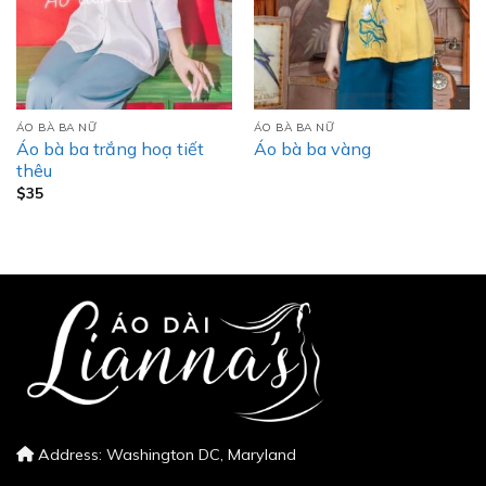
ÁO BÀ BA NỮ
ÁO BÀ BA NỮ
Áo bà ba trắng hoạ tiết
Áo bà ba vàng
thêu
$
35
Address: Washington DC, Maryland