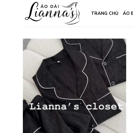
Skip
to
TRANG CHỦ
ÁO 
content