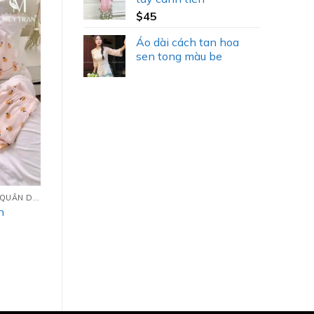
$
45
Áo dài cách tan hoa
sen tong màu be
PIJAMAS LỤA TAY NGẮN QUẦN DÀI (TNQD)
n