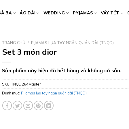
BÀ BA
ÁO DÀI
WEDDING
PYJAMAS
VÁY TẾT
TRANG CHỦ
/
PIJAMAS LỤA TAY NGẮN QUẦN DÀI (TNQD)
Set 3 món dior
Sản phẩm này hiện đã hết hàng và không có sẵn.
SKU:
TNQD264Master
Danh mục:
Pijamas lụa tay ngắn quần dài (TNQD)