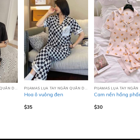
PIJAMAS LỤA TAY NGẮN QUẦN DÀI (TNQD)
PIJAMAS LỤA TAY NGẮN QUẦN DÀI (TNQD)
Hoa ô vuông đen
Cam nền hồng phấ
$
35
$
30