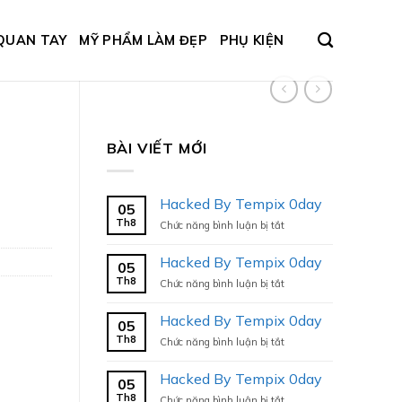
QUAN TAY
MỸ PHẨM LÀM ĐẸP
PHỤ KIỆN
BÀI VIẾT MỚI
Hacked By Tempix 0day
05
Th8
ở
Chức năng bình luận bị tắt
Hacked
By
Hacked By Tempix 0day
05
Tempix
Th8
ở
Chức năng bình luận bị tắt
0day
Hacked
By
Hacked By Tempix 0day
05
Tempix
Th8
ở
Chức năng bình luận bị tắt
0day
Hacked
By
Hacked By Tempix 0day
05
Tempix
Th8
ở
Chức năng bình luận bị tắt
0day