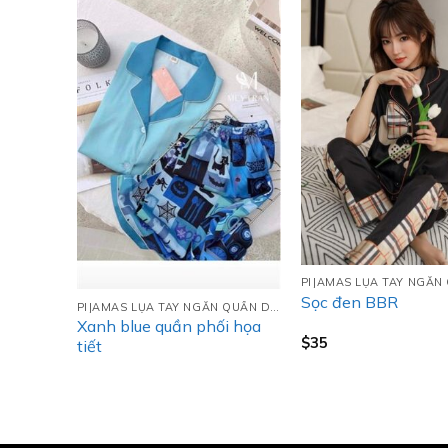
PIJAMAS LỤA TAY NGẮN QUẦN DÀI (TNQD)
Sọc đen BBR
PIJAMAS LỤA TAY NGẮN QUẦN DÀI (TNQD)
Xanh blue quần phối họa
$
35
tiết