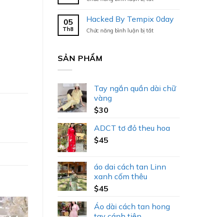
Hacked
By
Hacked By Tempix 0day
05
Tempix
Th8
ở
Chức năng bình luận bị tắt
0day
Hacked
By
Tempix
SẢN PHẨM
0day
Tay ngắn quần dài chữ
vàng
$
30
ADCT tơ đỏ theu hoa
$
45
áo dai cách tan Linn
xanh cốm thêu
$
45
Áo dài cách tan hong
tay cánh tiên