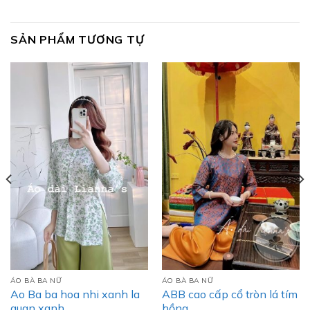
SẢN PHẨM TƯƠNG TỰ
ÁO BÀ BA NỮ
ÁO BÀ BA NỮ
Ao Ba ba hoa nhi xanh la
ABB cao cấp cổ tròn lá tím
quan xanh
hồng