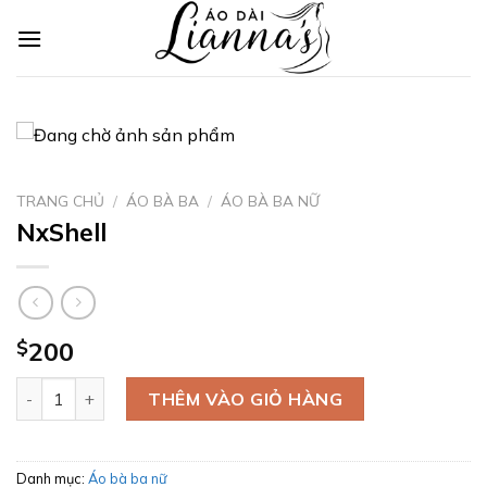
Skip
to
content
TRANG CHỦ
/
ÁO BÀ BA
/
ÁO BÀ BA NỮ
NxShell
$
200
NxShell số lượng
THÊM VÀO GIỎ HÀNG
Danh mục:
Áo bà ba nữ