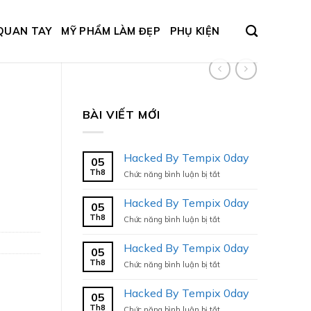
QUAN TAY
MỸ PHẨM LÀM ĐẸP
PHỤ KIỆN
BÀI VIẾT MỚI
Hacked By Tempix 0day
05
Th8
ở
Chức năng bình luận bị tắt
Hacked
By
Hacked By Tempix 0day
05
Tempix
Th8
ở
Chức năng bình luận bị tắt
0day
Hacked
By
Hacked By Tempix 0day
05
Tempix
Th8
ở
Chức năng bình luận bị tắt
0day
Hacked
By
Hacked By Tempix 0day
05
Tempix
Th8
ở
Chức năng bình luận bị tắt
0day