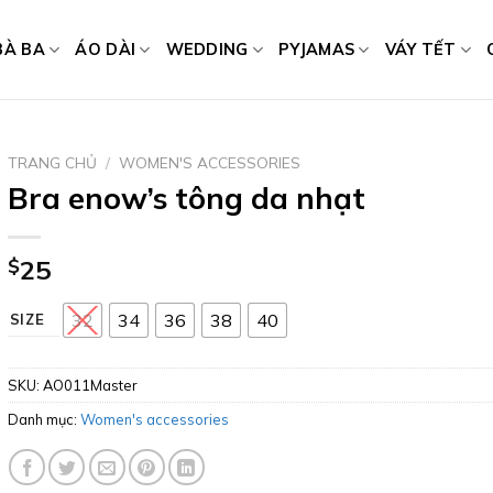
BÀ BA
ÁO DÀI
WEDDING
PYJAMAS
VÁY TẾT
TRANG CHỦ
/
WOMEN'S ACCESSORIES
Bra enow’s tông da nhạt
$
25
32
34
36
38
40
SIZE
SKU:
AO011Master
Danh mục:
Women's accessories