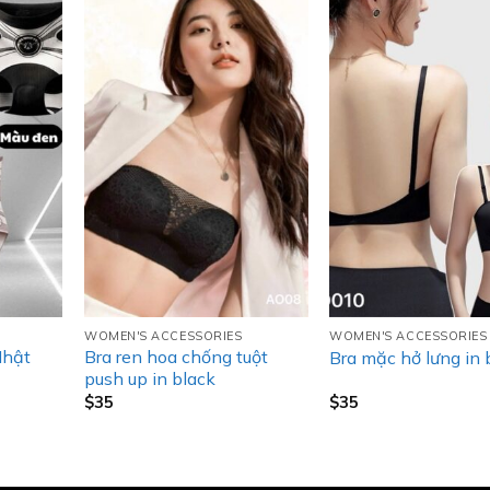
WOMEN'S ACCESSORIES
WOMEN'S ACCESSORIES
Nhật
Bra ren hoa chống tuột
Bra mặc hở lưng in 
push up in black
$
35
$
35