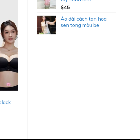
$
45
Áo dài cách tan hoa
sen tong màu be
black