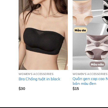
WOMEN'S ACCESSORIES
WOMEN'S ACCESSORIES
black
Quần gen cap cao 
Bra Chống tuột in black
bản màu đen
$
30
$
15