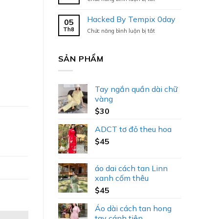
Hacked
By
Hacked By Tempix 0day
05
Tempix
Th8
ở
Chức năng bình luận bị tắt
0day
Hacked
By
Tempix
SẢN PHẨM
0day
Tay ngắn quần dài chữ
vàng
$
30
ADCT tơ đỏ theu hoa
$
45
áo dai cách tan Linn
xanh cốm thêu
$
45
Áo dài cách tan hong
tay cánh tiên