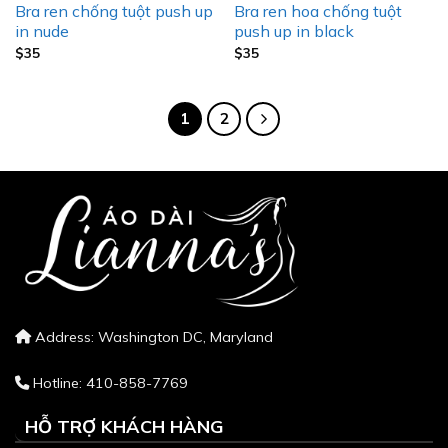
Bra ren chống tuột push up
Bra ren hoa chống tuột
in nude
push up in black
$
35
$
35
1
2
Address: Washington DC, Maryland
Hotline: 410-858-7769
HỖ TRỢ KHÁCH HÀNG