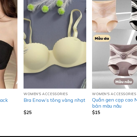
WOMEN'S ACCESSORIES
WOMEN'S ACCESSORIES
Quần gen cạp cao 
lack
Bra Enow’s tông vàng nhạt
bản màu nâu
$
25
$
15