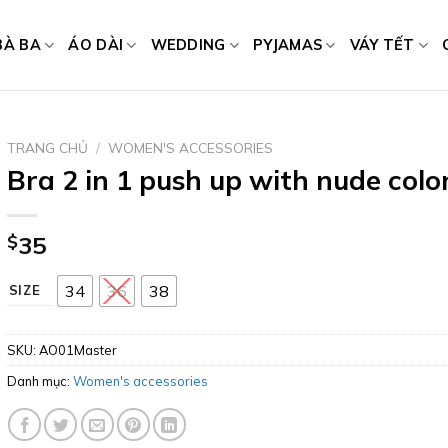
BÀ BA
ÁO DÀI
WEDDING
PYJAMAS
VÁY TẾT
TRANG CHỦ
/
WOMEN'S ACCESSORIES
Bra 2 in 1 push up with nude colo
$
35
34
36
38
SIZE
SKU:
AO01Master
Danh mục:
Women's accessories