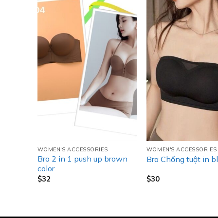
WOMEN'S ACCESSORIES
WOMEN'S ACCESSORIES
 up in
Bra 2 in 1 push up brown
Bra Chống tuột in b
color
$
32
$
30