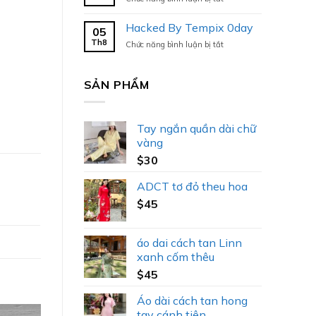
Hacked
By
Hacked By Tempix 0day
05
Tempix
Th8
ở
Chức năng bình luận bị tắt
0day
Hacked
By
Tempix
SẢN PHẨM
0day
Tay ngắn quần dài chữ
vàng
$
30
ADCT tơ đỏ theu hoa
$
45
áo dai cách tan Linn
xanh cốm thêu
$
45
Áo dài cách tan hong
tay cánh tiên