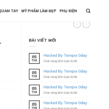
QUAN TAY
MỸ PHẨM LÀM ĐẸP
PHỤ KIỆN
BÀI VIẾT MỚI
r
Hacked By Tempix 0day
05
Th8
ở
Chức năng bình luận bị tắt
Hacked
By
Hacked By Tempix 0day
05
Tempix
Th8
ở
Chức năng bình luận bị tắt
0day
Hacked
By
Hacked By Tempix 0day
05
Tempix
Th8
ở
Chức năng bình luận bị tắt
0day
Hacked
By
Hacked By Tempix 0day
05
Tempix
Th8
ở
Chức năng bình luận bị tắt
0day