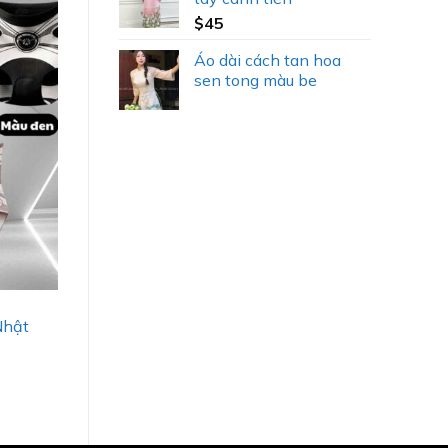
$
45
Áo dài cách tan hoa
sen tong màu be
Nhật