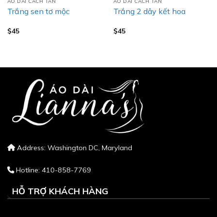
ÁO DÀI CACH TÂN
ÁO DÀI CACH TÂN
Trắng sen tơ mộc
Trắng 2 dây kết hoa
$
45
$
45
Address: Washington DC, Maryland
Hotline: 410-858-7769
HỖ TRỢ KHÁCH HÀNG