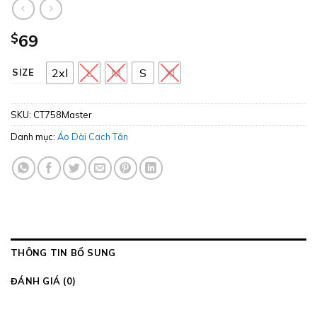
$
69
2xl
L
M
S
Xl
SIZE
SKU:
CT758Master
Danh mục:
Áo Dài Cach Tân
THÔNG TIN BỔ SUNG
ĐÁNH GIÁ (0)