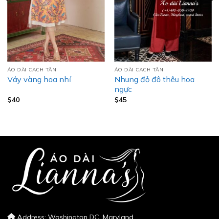
ÁO DÀI CACH TÂN
ÁO DÀI CACH TÂN
Nhung đỏ đô thêu hoa
Váy vàng hoa nhí
ngực
$
40
$
45
Address: Washington DC, Maryland