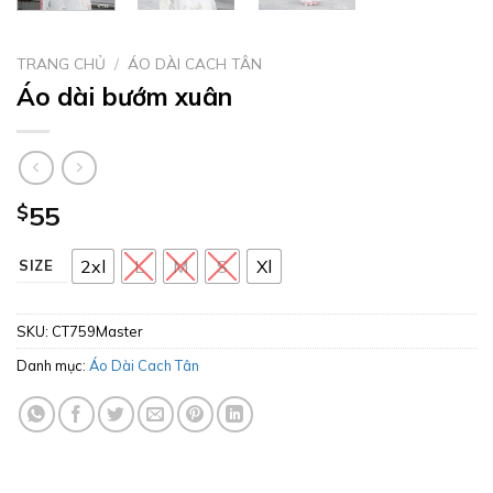
TRANG CHỦ
/
ÁO DÀI CACH TÂN
Áo dài bướm xuân
$
55
2xl
L
M
S
Xl
SIZE
SKU:
CT759Master
Danh mục:
Áo Dài Cach Tân