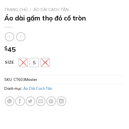
TRANG CHỦ
/
ÁO DÀI CACH TÂN
Áo dài gấm thọ đỏ cổ tròn
$
45
L
S
Xl
SIZE
SKU:
CT603Master
Danh mục:
Áo Dài Cach Tân