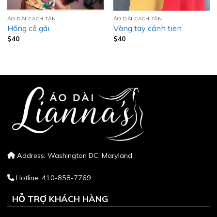
ÁO DÀI CACH TÂN
ÁO DÀI CACH TÂN
Hồng cô gái
Vàng tay cánh tien
$
40
$
40
Address: Washington DC, Maryland
Hotline: 410-858-7769
HỖ TRỢ KHÁCH HÀNG