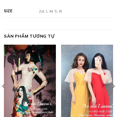
SIZE
2xl, L, M, S, Xl
SẢN PHẨM TƯƠNG TỰ