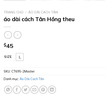
TRANG CHỦ
/
ÁO DÀI CACH TÂN
áo dài cách Tân Hồng theu
$
45
L
SIZE
SKU:
CT695-2Master
Danh mục:
Áo Dài Cach Tân