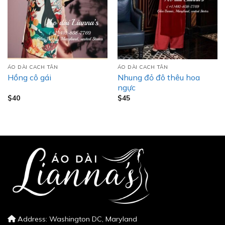
ÁO DÀI CACH TÂN
ÁO DÀI CACH TÂN
Nhung đỏ đô thêu hoa
Hồng cô gái
ngực
$
40
$
45
Address: Washington DC, Maryland