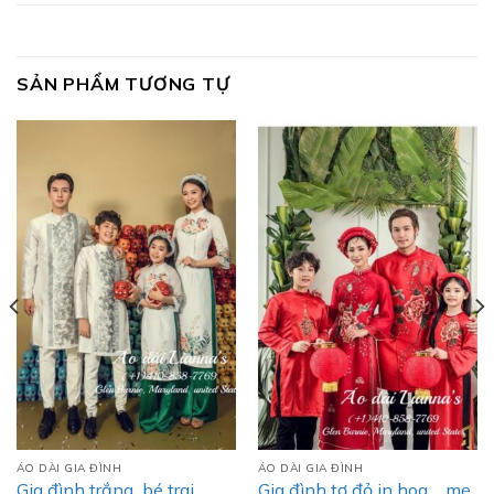
SẢN PHẨM TƯƠNG TỰ
ÁO DÀI GIA ĐÌNH
ÁO DÀI GIA ĐÌNH
Gia đình trắng_bé trai
Gia đình tơ đỏ in hoa _ mẹ