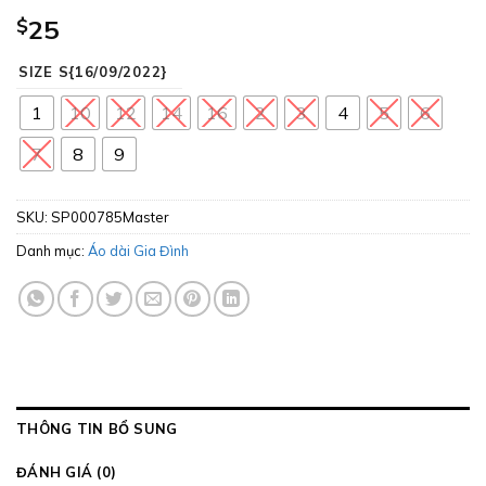
$
25
SIZE S{16/09/2022}
1
10
12
14
16
2
3
4
5
6
7
8
9
SKU:
SP000785Master
Danh mục:
Áo dài Gia Đình
THÔNG TIN BỔ SUNG
ĐÁNH GIÁ (0)