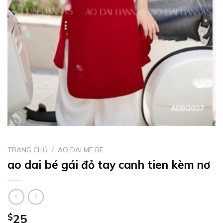
TRANG CHỦ
/
AO DAI ME BE
ao dai bé gái đỏ tay canh tien kèm nơ
$
25