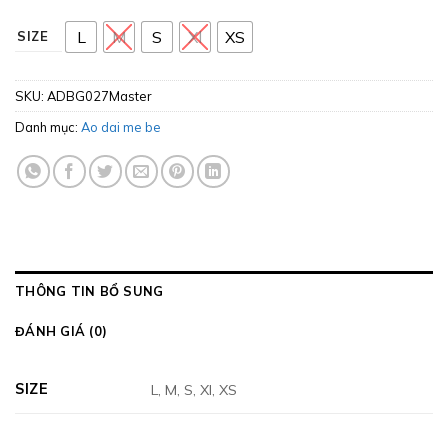
L
M
S
Xl
XS
SIZE
SKU:
ADBG027Master
Danh mục:
Ao dai me be
THÔNG TIN BỔ SUNG
ĐÁNH GIÁ (0)
SIZE
L, M, S, Xl, XS