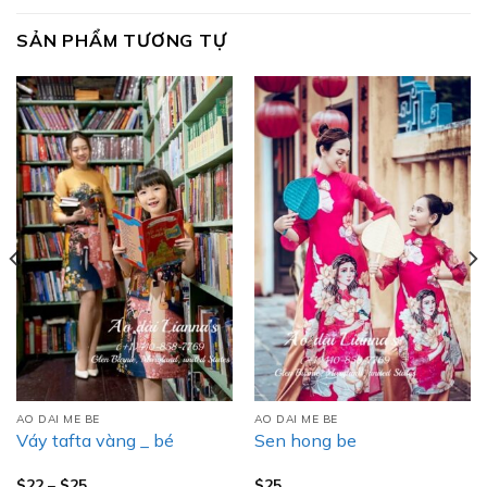
SẢN PHẨM TƯƠNG TỰ
AO DAI ME BE
AO DAI ME BE
Váy tafta vàng _ bé
Sen hong be
Khoảng
$
22
–
$
25
$
25