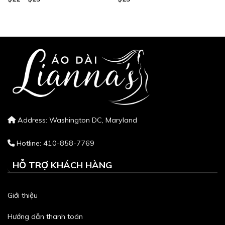
giá:
từ
$22
đến
$25
Address: Washington DC, Maryland
Hotline: 410-858-7769
HỖ TRỢ KHÁCH HÀNG
Giới thiệu
Hướng dẫn thanh toán