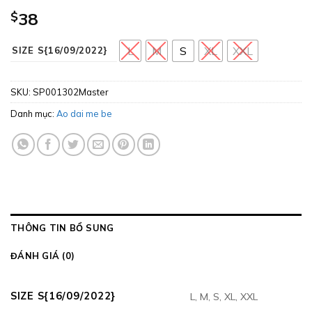
$
38
L
M
S
XL
XXL
SIZE S{16/09/2022}
SKU:
SP001302Master
Danh mục:
Ao dai me be
THÔNG TIN BỔ SUNG
ĐÁNH GIÁ (0)
SIZE S{16/09/2022}
L, M, S, XL, XXL