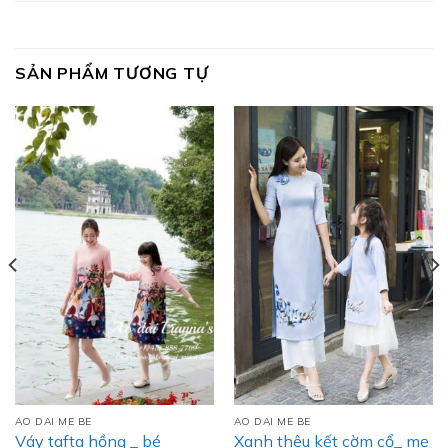
SẢN PHẨM TƯƠNG TỰ
AO DAI ME BE
AO DAI ME BE
Váy tafta hồng _ bé
Xanh thêu kết cờm cổ_ mẹ