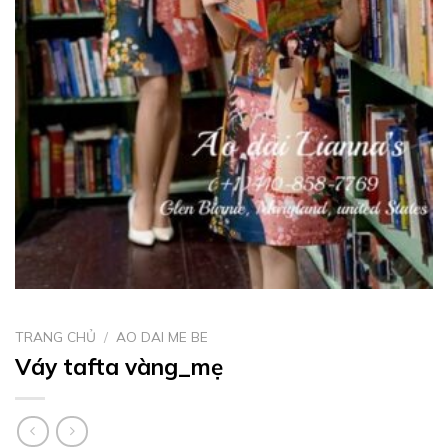
TRANG CHỦ
/
AO DAI ME BE
Váy tafta vàng_mẹ