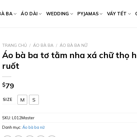
BÀ BA
ÁO DÀI
WEDDING
PYJAMAS
VÁY TẾT
TRANG CHỦ
/
ÁO BÀ BA
/
ÁO BÀ BA NỮ
Áo bà ba tơ tằm nha xá chữ thọ 
ruốt
$
79
M
S
SIZE
SKU:
L012Master
Danh mục:
Áo bà ba nữ