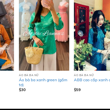
ÁO BÀ BA NỮ
ÁO BÀ BA NỮ
Áo bà ba xanh green (gấm
ABB cao cấp xanh 
tơ)
$
30
$
59