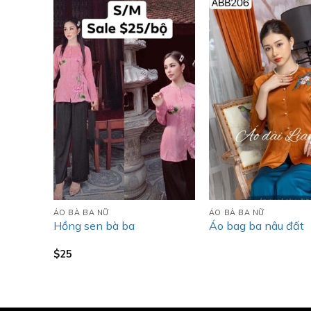
ÁO BÀ BA NỮ
ÁO BÀ BA NỮ
n xanh
Hồng sen bà ba
Áo bag ba nâu đất
$
25