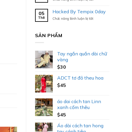
Hacked
By
Hacked By Tempix 0day
05
Tempix
Th8
ở
Chức năng bình luận bị tắt
0day
Hacked
By
Tempix
SẢN PHẨM
0day
Tay ngắn quần dài chữ
vàng
$
30
ADCT tơ đỏ theu hoa
$
45
áo dai cách tan Linn
xanh cốm thêu
$
45
Áo dài cách tan hong
tay cánh tiên