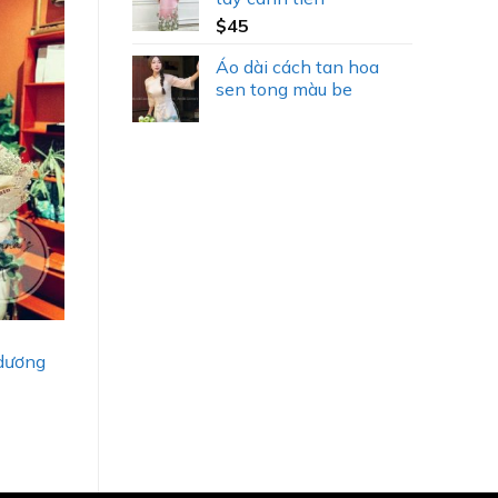
$
45
Áo dài cách tan hoa
sen tong màu be
dương