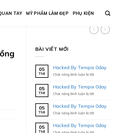
QUAN TAY
MỸ PHẨM LÀM ĐẸP
PHỤ KIỆN
BÀI VIẾT MỚI
hồng
Hacked By Tempix 0day
05
Th8
ở
Chức năng bình luận bị tắt
Hacked
By
Hacked By Tempix 0day
05
Tempix
Th8
ở
Chức năng bình luận bị tắt
0day
Hacked
By
Hacked By Tempix 0day
05
Tempix
Th8
ở
Chức năng bình luận bị tắt
0day
Hacked
By
Hacked By Tempix 0day
05
Tempix
Th8
ở
Chức năng bình luận bị tắt
0day