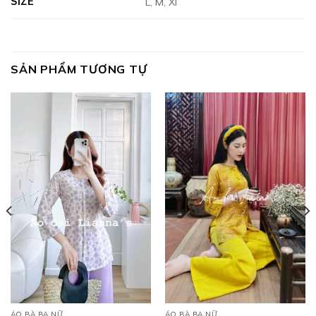
SIZE
L, M, Xl
SẢN PHẨM TƯƠNG TỰ
ÁO BÀ BA NỮ
ÁO BÀ BA NỮ