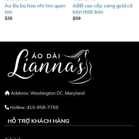
Ao Ba ba hoa nhi tim quan
ABB cao cấp vang gold cổ
tim
tròn thắt bím
$
35
$
59
Address: Washington DC, Maryland
Hotline: 410-858-7769
HỖ TRỢ KHÁCH HÀNG