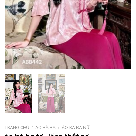
TRANG CHỦ
/
ÁO BÀ BA
/
ÁO BÀ BA NỮ