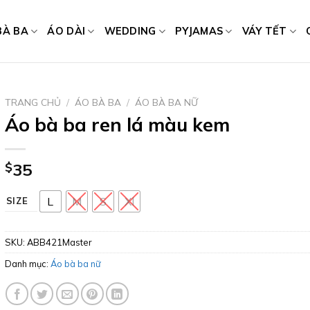
BÀ BA
ÁO DÀI
WEDDING
PYJAMAS
VÁY TẾT
TRANG CHỦ
/
ÁO BÀ BA
/
ÁO BÀ BA NỮ
Áo bà ba ren lá màu kem
$
35
L
M
S
Xl
SIZE
SKU:
ABB421Master
Danh mục:
Áo bà ba nữ