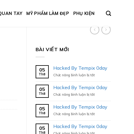
QUAN TAY
MỸ PHẨM LÀM ĐẸP
PHỤ KIỆN
BÀI VIẾT MỚI
Hacked By Tempix 0day
05
Th8
ở
Chức năng bình luận bị tắt
Hacked
By
Hacked By Tempix 0day
05
Tempix
Th8
ở
Chức năng bình luận bị tắt
0day
Hacked
By
Hacked By Tempix 0day
05
Tempix
Th8
ở
Chức năng bình luận bị tắt
0day
Hacked
By
Hacked By Tempix 0day
05
Tempix
Th8
ở
Chức năng bình luận bị tắt
0day