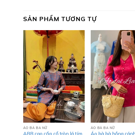
SẢN PHẨM TƯƠNG TỰ
ÁO BÀ BA NỮ
ÁO BÀ BA NỮ
ABB cao cấp cổ tròn lá tím
Áo bà bà hồng cán
nổi