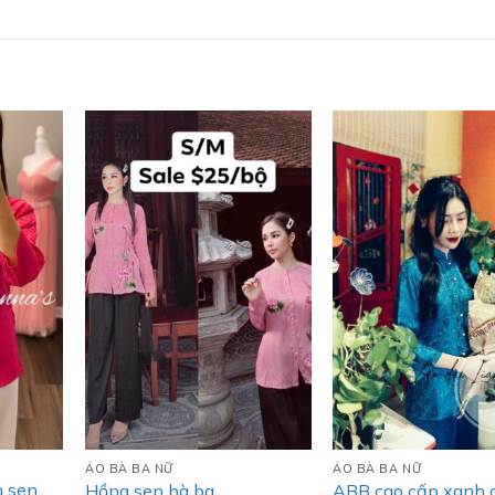
ÁO BÀ BA NỮ
ÁO BÀ BA NỮ
h sen
Hồng sen bà ba
ABB cao cấp xanh 