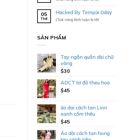
Hacked
By
Hacked By Tempix 0day
05
Tempix
Th8
ở
Chức năng bình luận bị tắt
0day
Hacked
By
Tempix
SẢN PHẨM
0day
Tay ngắn quần dài chữ
vàng
$
30
ADCT tơ đỏ theu hoa
$
45
áo dai cách tan Linn
xanh cốm thêu
$
45
Áo dài cách tan hong
tay cánh tiên