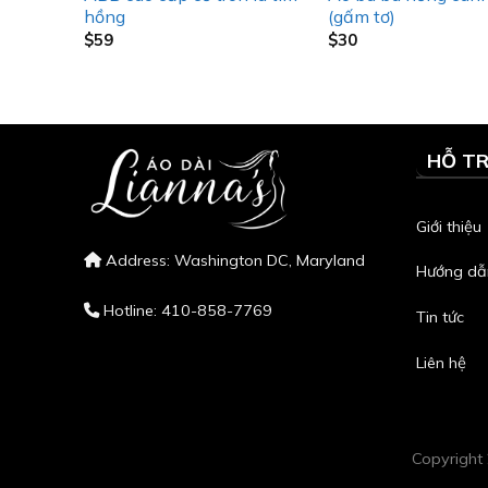
hồng
(gấm tơ)
$
59
$
30
HỖ T
Giới thiệu
Address: Washington DC, Maryland
Hướng dẫ
Hotline: 410-858-7769
Tin tức
Liên hệ
Copyrigh