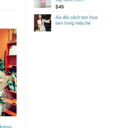
$
45
Áo dài cách tan hoa
sen tong màu be
dương