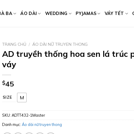
BÀ BA
ÁO DÀI
WEDDING
PYJAMAS
VÁY TẾT
TRANG CHỦ
/
ÁO DÀI NỮ TRUYEN THONG
AD truyềh thống hoa sen lá trúc 
váy
$
45
M
SIZE
SKU:
ADTT432-1Master
Danh mục:
Áo dài nữ truyen thong