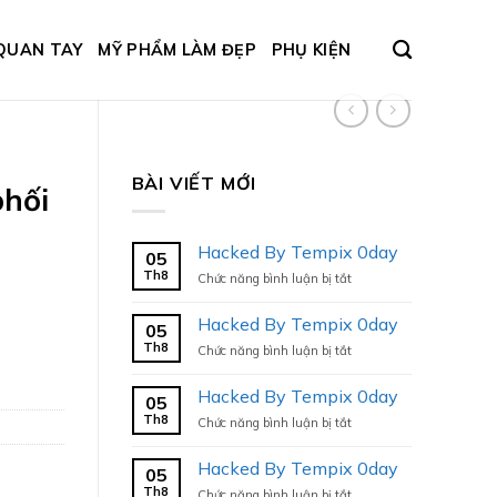
QUAN TAY
MỸ PHẨM LÀM ĐẸP
PHỤ KIỆN
BÀI VIẾT MỚI
phối
Hacked By Tempix 0day
05
Th8
ở
Chức năng bình luận bị tắt
Hacked
By
Hacked By Tempix 0day
05
Tempix
Th8
ở
Chức năng bình luận bị tắt
0day
Hacked
By
Hacked By Tempix 0day
05
Tempix
Th8
ở
Chức năng bình luận bị tắt
0day
Hacked
By
Hacked By Tempix 0day
05
Tempix
Th8
ở
Chức năng bình luận bị tắt
0day