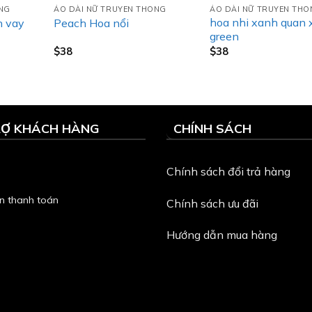
ONG
ÁO DÀI NỮ TRUYEN THONG
ÁO DÀI NỮ TRUYEN TH
hoa nhi xanh quan
n vay
Peach Hoa nổi
green
$
38
$
38
RỢ KHÁCH HÀNG
CHÍNH SÁCH
Chính sách đổi trả hàng
n thanh toán
Chính sách ưu đãi
Hướng dẫn mua hàng