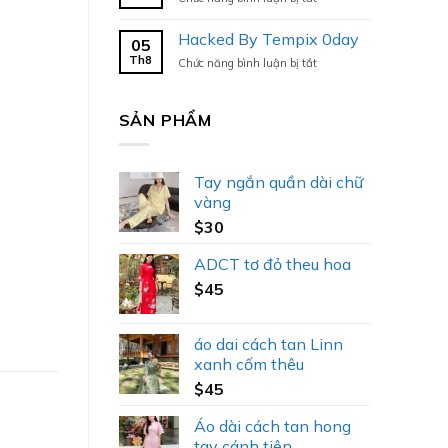
Hacked
By
Hacked By Tempix 0day
05
Tempix
Th8
ở
Chức năng bình luận bị tắt
0day
Hacked
By
Tempix
SẢN PHẨM
0day
Tay ngắn quần dài chữ
vàng
$
30
ADCT tơ đỏ theu hoa
$
45
áo dai cách tan Linn
xanh cốm thêu
$
45
Áo dài cách tan hong
tay cánh tiên