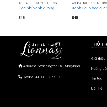
NG
ÁO DÀI NỮ TRUYEN THONG
ÁO DÀI NỮ TRUYEN TH
 Trắng
Hoa nhí xanh dương
Xanh La in hoa qua
$
45
$
45
HỖ T
Giới thiệu
Address: Washington DC, Maryland
Hướng dẫ
Hotline: 410-858-7769
Tin tức
Liên hệ