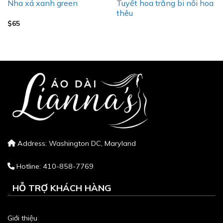
Tuyết hoa trắng bi nổi hoa
Nha xá xanh green
thêu
$
65
Address: Washington DC, Maryland
Hotline: 410-858-7769
HỖ TRỢ KHÁCH HÀNG
Giới thiệu