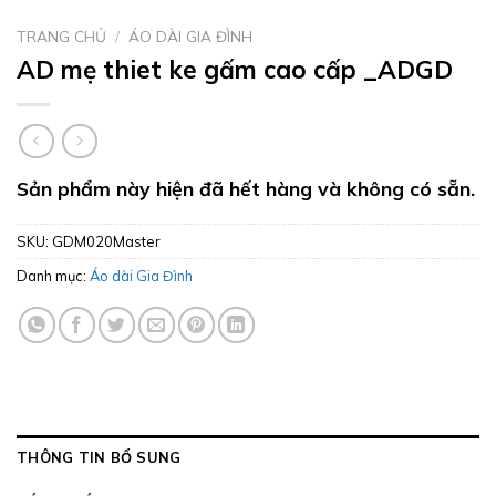
TRANG CHỦ
/
ÁO DÀI GIA ĐÌNH
AD mẹ thiet ke gấm cao cấp _ADGD
Sản phẩm này hiện đã hết hàng và không có sẵn.
SKU:
GDM020Master
Danh mục:
Áo dài Gia Đình
THÔNG TIN BỔ SUNG