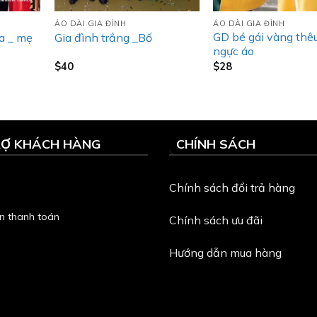
ÁO DÀI GIA ĐÌNH
ÁO DÀI GIA ĐÌNH
GD bé gái vàng thê
oa _ mẹ
Gia đình trắng _Bố
ngực áo
$
40
$
28
RỢ KHÁCH HÀNG
CHÍNH SÁCH
Chính sách đổi trả hàng
n thanh toán
Chính sách ưu đãi
Hướng dẫn mua hàng