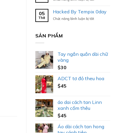
Hacked
By
Hacked By Tempix 0day
05
Tempix
Th8
ở
Chức năng bình luận bị tắt
0day
Hacked
By
Tempix
SẢN PHẨM
0day
Tay ngắn quần dài chữ
vàng
$
30
ADCT tơ đỏ theu hoa
$
45
áo dai cách tan Linn
xanh cốm thêu
$
45
Áo dài cách tan hong
tay cánh tiên