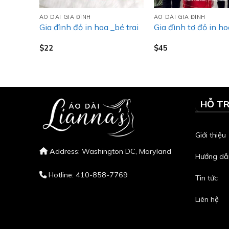
ÁO DÀI GIA ĐÌNH
ÁO DÀI GIA ĐÌNH
bố
Gia đình đỏ in hoa _bé trai
Gia đình tơ đỏ in h
$
22
$
45
HỖ T
Giới thiệu
Address: Washington DC, Maryland
Hướng dẫ
Hotline: 410-858-7769
Tin tức
Liên hệ