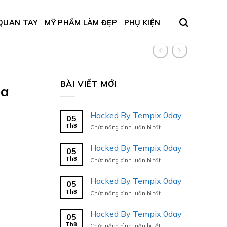
QUAN TAY
MỸ PHẨM LÀM ĐẸP
PHỤ KIỆN
BÀI VIẾT MỚI
ia
Hacked By Tempix 0day
05
Th8
ở
Chức năng bình luận bị tắt
Hacked
By
Hacked By Tempix 0day
05
Tempix
Th8
ở
Chức năng bình luận bị tắt
0day
Hacked
By
Hacked By Tempix 0day
05
Tempix
Th8
ở
Chức năng bình luận bị tắt
0day
Hacked
By
Hacked By Tempix 0day
05
Tempix
Th8
ở
Chức năng bình luận bị tắt
0day