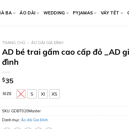
BÀ BA
ÁO DÀI
WEDDING
PYJAMAS
VÁY TẾT
TRANG CHỦ
/
ÁO DÀI GIA ĐÌNH
AD bé trai gấm cao cấp đỏ _AD g
đình
$
35
L
S
Xl
XS
SIZE
SKU:
GDBT020Master
Danh mục:
Áo dài Gia Đình