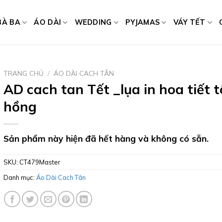
BÀ BA
ÁO DÀI
WEDDING
PYJAMAS
VÁY TẾT
TRANG CHỦ
/
ÁO DÀI CACH TÂN
AD cach tan Tết _lụa in hoa tiết 
hồng
Sản phẩm này hiện đã hết hàng và không có sẵn.
SKU:
CT479Master
Danh mục:
Áo Dài Cach Tân