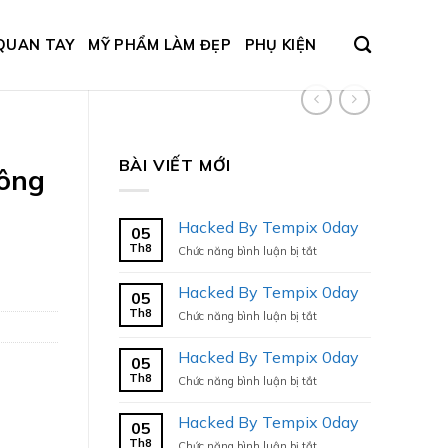
QUAN TAY
MỸ PHẨM LÀM ĐẸP
PHỤ KIỆN
BÀI VIẾT MỚI
tông
Hacked By Tempix 0day
05
Th8
ở
Chức năng bình luận bị tắt
Hacked
By
Hacked By Tempix 0day
05
Tempix
Th8
ở
Chức năng bình luận bị tắt
0day
Hacked
By
Hacked By Tempix 0day
05
Tempix
Th8
ở
Chức năng bình luận bị tắt
0day
Hacked
By
Hacked By Tempix 0day
05
Tempix
Th8
ở
Chức năng bình luận bị tắt
0day