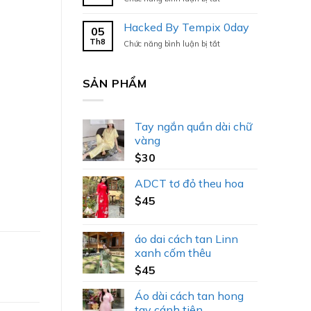
Hacked
By
Hacked By Tempix 0day
05
Tempix
Th8
ở
Chức năng bình luận bị tắt
0day
Hacked
By
Tempix
SẢN PHẨM
0day
Tay ngắn quần dài chữ
vàng
$
30
ADCT tơ đỏ theu hoa
$
45
áo dai cách tan Linn
xanh cốm thêu
$
45
Áo dài cách tan hong
tay cánh tiên