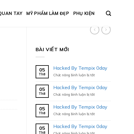
QUAN TAY
MỸ PHẨM LÀM ĐẸP
PHỤ KIỆN
BÀI VIẾT MỚI
Hacked By Tempix 0day
05
Th8
ở
Chức năng bình luận bị tắt
Hacked
By
Hacked By Tempix 0day
05
Tempix
Th8
ở
Chức năng bình luận bị tắt
0day
Hacked
By
Hacked By Tempix 0day
05
Tempix
Th8
ở
Chức năng bình luận bị tắt
0day
Hacked
By
Hacked By Tempix 0day
05
Tempix
Th8
ở
Chức năng bình luận bị tắt
0day