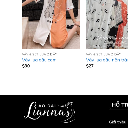
VÁY & SET LỤA 2 DÂY
VÁY & SET LỤA 2 DÂY
Váy lụa gấu cam
Váy lụa gấu nền tr
$
30
$
27
HỖ T
Giới thiệu