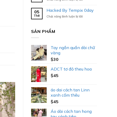
Hacked
By
Hacked By Tempix 0day
05
Tempix
Th8
ở
Chức năng bình luận bị tắt
0day
Hacked
By
Tempix
SẢN PHẨM
0day
Tay ngắn quần dài chữ
vàng
$
30
ADCT tơ đỏ theu hoa
$
45
áo dai cách tan Linn
xanh cốm thêu
$
45
Áo dài cách tan hong
tay cánh tiên