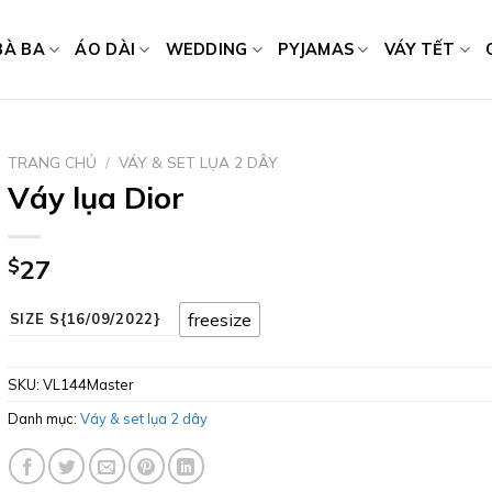
BÀ BA
ÁO DÀI
WEDDING
PYJAMAS
VÁY TẾT
TRANG CHỦ
/
VÁY & SET LỤA 2 DÂY
Váy lụa Dior
$
27
freesize
SIZE S{16/09/2022}
SKU:
VL144Master
Danh mục:
Váy & set lụa 2 dây