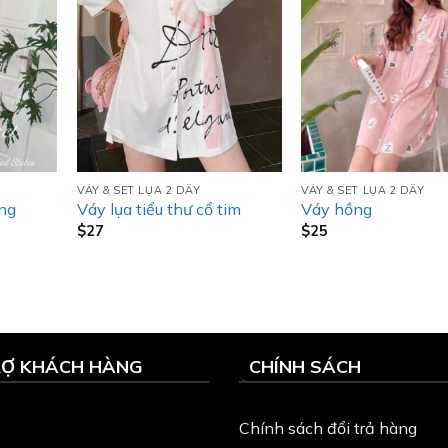
VÁY & SET LỤA 2 DÂY
VÁY & SET LỤA 2 DÂY
ắng
Váy lụa tiểu thư cổ tim
Váy hồng
$
27
$
25
RỢ KHÁCH HÀNG
CHÍNH SÁCH
Chính sách đổi trả hàng