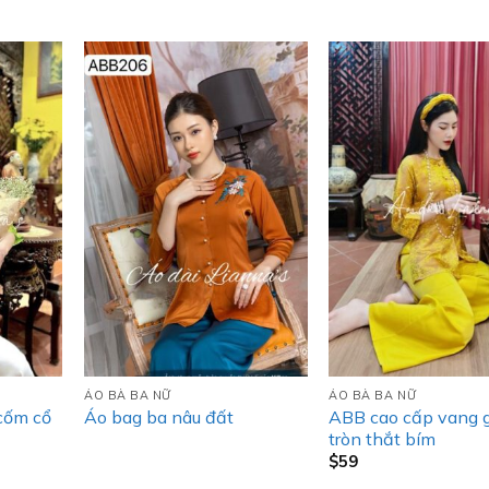
ÁO BÀ BA NỮ
ÁO BÀ BA NỮ
cốm cổ
ABB cao cấp vang g
Áo bag ba nâu đất
tròn thắt bím
$
59