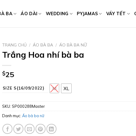
BÀ BA
ÁO DÀI
WEDDING
PYJAMAS
VÁY TẾT
TRANG CHỦ
/
ÁO BÀ BA
/
ÁO BÀ BA NỮ
Trắng Hoa nhí bà ba
$
25
M
XL
SIZE S{16/09/2022}
SKU:
SP000288Master
Danh mục:
Áo bà ba nữ