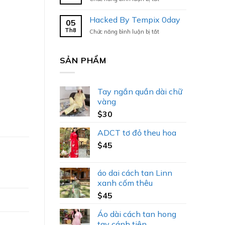
Hacked
By
Hacked By Tempix 0day
05
Tempix
Th8
ở
Chức năng bình luận bị tắt
0day
Hacked
By
Tempix
SẢN PHẨM
0day
Tay ngắn quần dài chữ
vàng
$
30
ADCT tơ đỏ theu hoa
$
45
áo dai cách tan Linn
xanh cốm thêu
$
45
Áo dài cách tan hong
tay cánh tiên