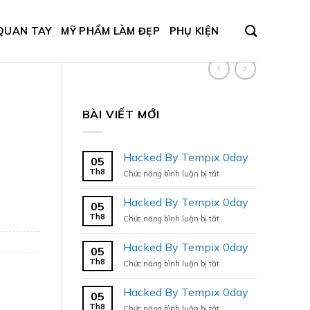
QUAN TAY
MỸ PHẨM LÀM ĐẸP
PHỤ KIỆN
BÀI VIẾT MỚI
Hacked By Tempix 0day
05
Th8
ở
Chức năng bình luận bị tắt
Hacked
By
Hacked By Tempix 0day
05
Tempix
Th8
ở
Chức năng bình luận bị tắt
0day
Hacked
By
Hacked By Tempix 0day
05
Tempix
Th8
ở
Chức năng bình luận bị tắt
0day
Hacked
By
Hacked By Tempix 0day
05
Tempix
Th8
ở
Chức năng bình luận bị tắt
0day