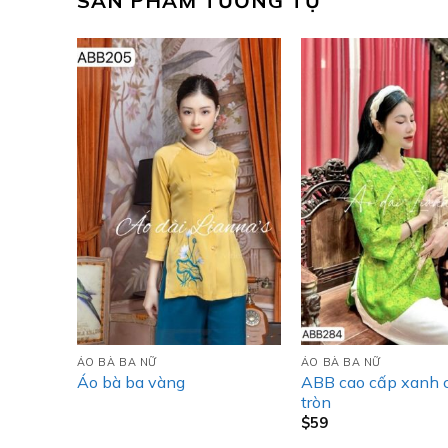
SẢN PHẨM TƯƠNG TỰ
ÁO BÀ BA NỮ
ÁO BÀ BA NỮ
ABB cao cấp xanh 
Áo bà ba vàng
tròn
$
59