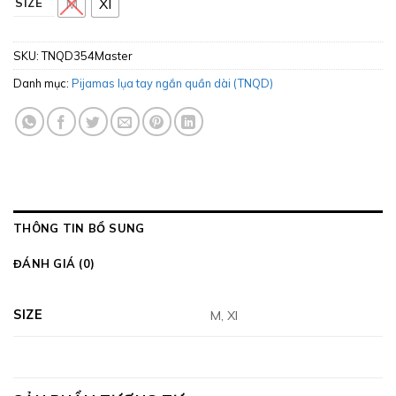
M
Xl
SIZE
SKU:
TNQD354Master
Danh mục:
Pijamas lụa tay ngắn quần dài (TNQD)
THÔNG TIN BỔ SUNG
ĐÁNH GIÁ (0)
SIZE
M, Xl