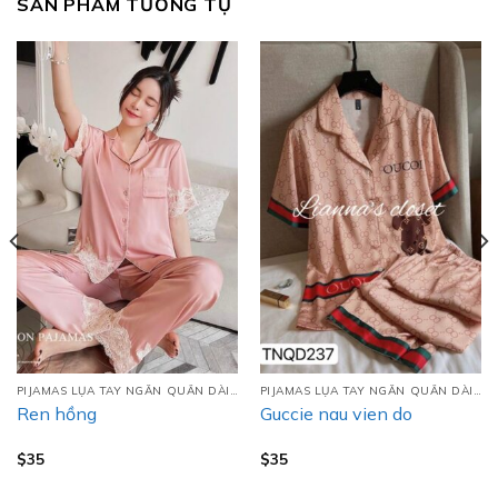
SẢN PHẨM TƯƠNG TỰ
PIJAMAS LỤA TAY NGẮN QUẦN DÀI (TNQD)
PIJAMAS LỤA TAY NGẮN QUẦN DÀI (TNQD)
Ren hồng
Guccie nau vien do
$
35
$
35