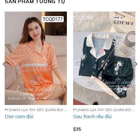
SẢN PHẨM TƯƠNG TỰ
PYJAMAS LỤA TAY CỘC QUẦN ĐÙI (TCQD)
PYJAMAS LỤA TAY CỘC QUẦN ĐÙI (TCQD)
Dior cam đùi
Gau Xanh rêu đùi
$
35