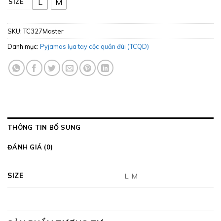
L
M
SIZE
SKU:
TC327Master
Danh mục:
Pyjamas lụa tay cộc quần đùi (TCQD)
THÔNG TIN BỔ SUNG
ĐÁNH GIÁ (0)
SIZE
L, M