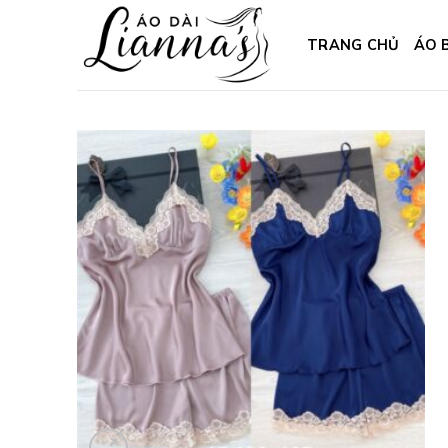
Skip
to
TRANG CHỦ
ÁO 
content