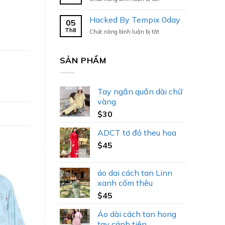
Hacked
By
Hacked By Tempix 0day
05
Tempix
Th8
ở
Chức năng bình luận bị tắt
0day
Hacked
By
Tempix
SẢN PHẨM
0day
Tay ngắn quần dài chữ
vàng
$
30
ADCT tơ đỏ theu hoa
$
45
áo dai cách tan Linn
xanh cốm thêu
$
45
Áo dài cách tan hong
tay cánh tiên