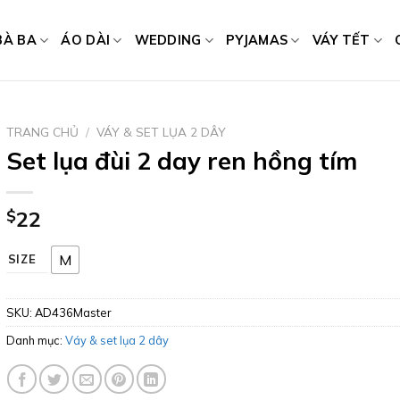
BÀ BA
ÁO DÀI
WEDDING
PYJAMAS
VÁY TẾT
TRANG CHỦ
/
VÁY & SET LỤA 2 DÂY
Set lụa đùi 2 day ren hồng tím
$
22
M
SIZE
SKU:
AD436Master
Danh mục:
Váy & set lụa 2 dây