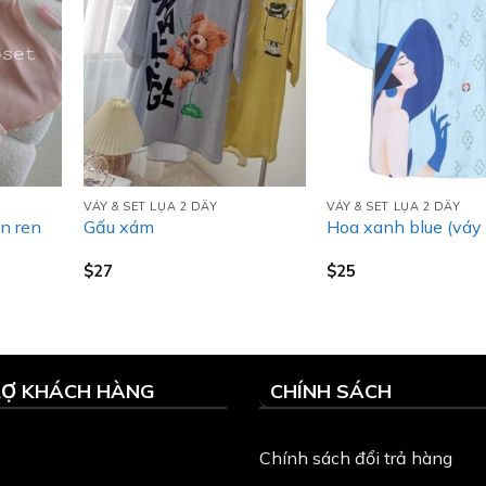
VÁY & SET LỤA 2 DÂY
VÁY & SET LỤA 2 DÂY
n ren
Gấu xám
Hoa xanh blue (váy 
$
27
$
25
RỢ KHÁCH HÀNG
CHÍNH SÁCH
Chính sách đổi trả hàng