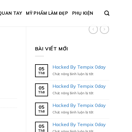
QUAN TAY
MỸ PHẨM LÀM ĐẸP
PHỤ KIỆN
BÀI VIẾT MỚI
Hacked By Tempix 0day
05
Th8
ở
Chức năng bình luận bị tắt
Hacked
By
Hacked By Tempix 0day
05
Tempix
Th8
ở
Chức năng bình luận bị tắt
0day
Hacked
By
Hacked By Tempix 0day
05
Tempix
Th8
ở
Chức năng bình luận bị tắt
0day
Hacked
By
Hacked By Tempix 0day
05
Tempix
Th8
ở
Chức năng bình luận bị tắt
0day