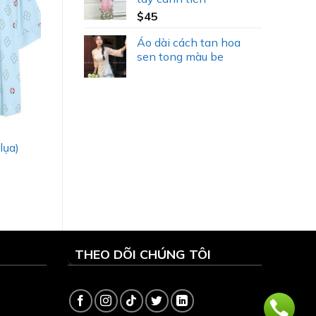
$
45
Áo dài cách tan hoa
sen tong màu be
lụa)
THEO DÕI CHÚNG TÔI