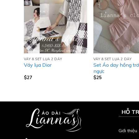
VÁY & SET LỤA 2 DÂY
VÁY & SET LỤA 2 DÂY
Set Áo day hồng trơ
Váy lụa Dior
ngực
$
27
$
25
HỖ T
Giới thiệu