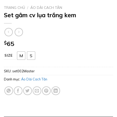
TRANG CHỦ
/
ÁO DÀI CACH TÂN
Set gâm cv lụa trắng kem
$
65
M
S
SIZE
SKU:
set002Master
Danh mục:
Áo Dài Cach Tân