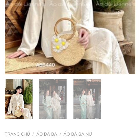
TRANG CHỦ
/
ÁO BÀ BA
/
ÁO BÀ BA NỮ