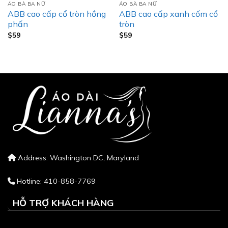
ÁO BÀ BA NỮ
ÁO BÀ BA NỮ
ABB cao cấp cổ tròn hồng
ABB cao cấp xanh cốm cổ
phấn
tròn
$
59
$
59
Address: Washington DC, Maryland
Hotline: 410-858-7769
HỖ TRỢ KHÁCH HÀNG