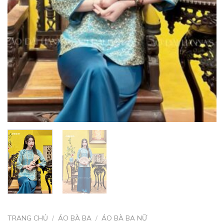
TRANG CHỦ
/
ÁO BÀ BA
/
ÁO BÀ BA NỮ