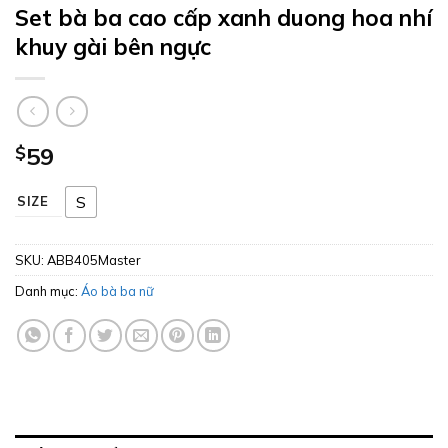
Set bà ba cao cấp xanh duong hoa nhí
khuy gài bên ngực
$
59
S
SIZE
SKU:
ABB405Master
Danh mục:
Áo bà ba nữ