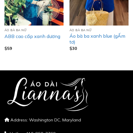
ÁO BÀ BA NỮ
ÁO BÀ BA NỮ
Áo bà ba xanh blue (gẤm
ABB cao cấp xanh dương
tơ)
$
59
$
30
Address: Washington DC, Maryland