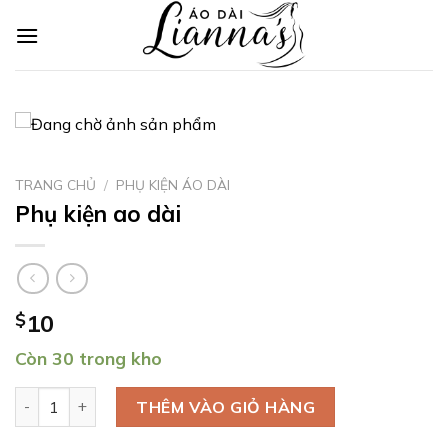
Skip
to
content
TRANG CHỦ
/
PHỤ KIỆN ÁO DÀI
Phụ kiện ao dài
$
10
Còn 30 trong kho
Phụ kiện ao dài số lượng
THÊM VÀO GIỎ HÀNG