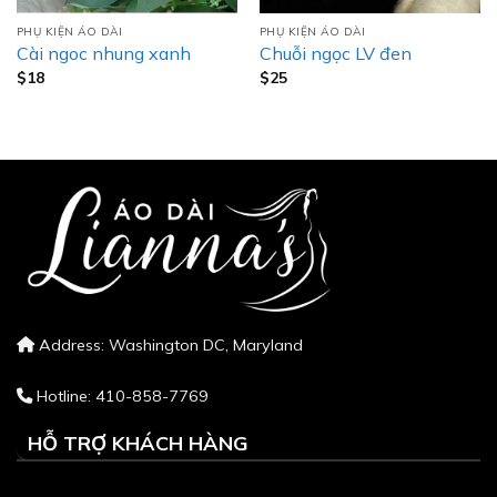
PHỤ KIỆN ÁO DÀI
PHỤ KIỆN ÁO DÀI
Cài ngoc nhung xanh
Chuỗi ngọc LV đen
$
18
$
25
Address: Washington DC, Maryland
Hotline: 410-858-7769
HỖ TRỢ KHÁCH HÀNG