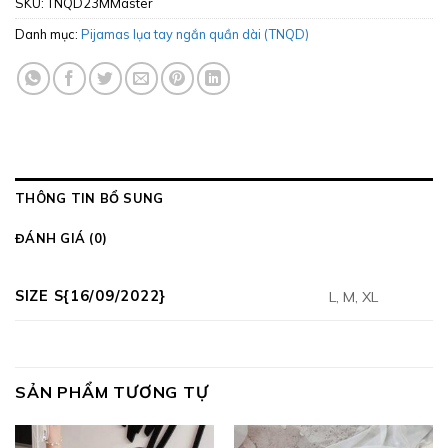
SKU:
TNQD23MMaster
Danh mục:
Pijamas lụa tay ngắn quần dài (TNQD)
THÔNG TIN BỔ SUNG
ĐÁNH GIÁ (0)
SIZE S{16/09/2022}
L, M, XL
SẢN PHẨM TƯƠNG TỰ