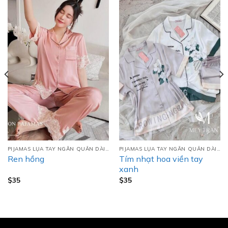
PIJAMAS LỤA TAY NGẮN QUẦN DÀI (TNQD)
PIJAMAS LỤA TAY NGẮN QUẦN DÀI (TNQD)
Tím nhạt hoa viền tay
Ren hồng
xanh
$
35
$
35