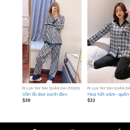
I (TDQD)
PJ LỤA TAY DÀI QUẦN DÀI (TDQD)
PJ LỤA TAY DÀI QUẦN DÀ
xanh
Vân Bi dior xanh đen
Hoạ tiết xám- quần
$
39
$
32