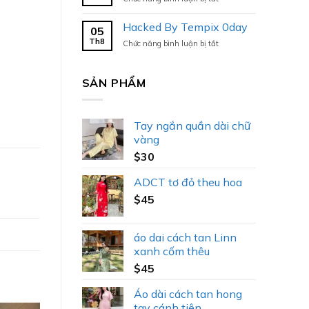
Hacked
By
Hacked By Tempix 0day
05
Tempix
Th8
ở
Chức năng bình luận bị tắt
0day
Hacked
By
Tempix
SẢN PHẨM
0day
Tay ngắn quần dài chữ
vàng
$
30
ADCT tơ đỏ theu hoa
$
45
áo dai cách tan Linn
xanh cốm thêu
$
45
Áo dài cách tan hong
tay cánh tiên