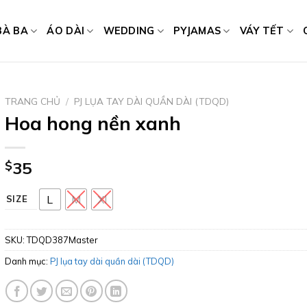
BÀ BA
ÁO DÀI
WEDDING
PYJAMAS
VÁY TẾT
TRANG CHỦ
/
PJ LỤA TAY DÀI QUẦN DÀI (TDQD)
Hoa hong nền xanh
$
35
L
M
Xl
SIZE
SKU:
TDQD387Master
Danh mục:
PJ lụa tay dài quần dài (TDQD)