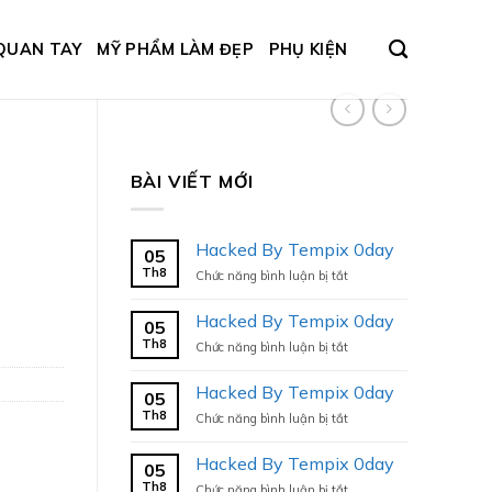
QUAN TAY
MỸ PHẨM LÀM ĐẸP
PHỤ KIỆN
BÀI VIẾT MỚI
Hacked By Tempix 0day
05
Th8
ở
Chức năng bình luận bị tắt
Hacked
By
Hacked By Tempix 0day
05
Tempix
Th8
ở
Chức năng bình luận bị tắt
0day
Hacked
By
Hacked By Tempix 0day
05
Tempix
Th8
ở
Chức năng bình luận bị tắt
0day
Hacked
By
Hacked By Tempix 0day
05
Tempix
Th8
ở
Chức năng bình luận bị tắt
0day