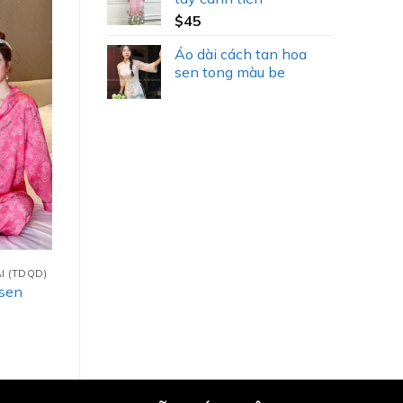
$
45
Áo dài cách tan hoa
sen tong màu be
I (TDQD)
sen