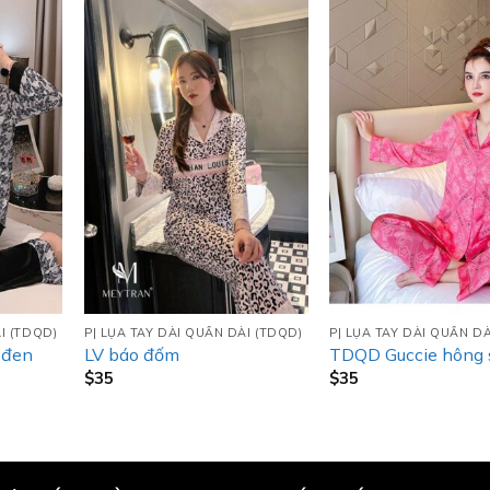
I (TDQD)
PJ LỤA TAY DÀI QUẦN DÀI (TDQD)
PJ LỤA TAY DÀI QUẦN DÀ
 đen
LV báo đốm
TDQD Guccie hông 
$
35
$
35