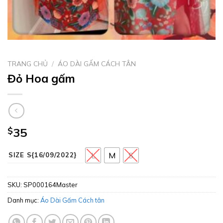
TRANG CHỦ
/
ÁO DÀI GẤM CÁCH TÂN
Đỏ Hoa gấm
$
35
L
M
S
SIZE S{16/09/2022}
SKU:
SP000164Master
Danh mục:
Áo Dài Gấm Cách tân