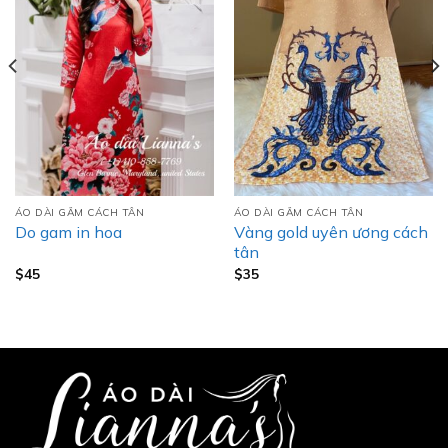
ÁO DÀI GẤM CÁCH TÂN
ÁO DÀI GẤM CÁCH TÂN
Vàng gold uyên ương cách
Do gam in hoa
tân
$
45
$
35