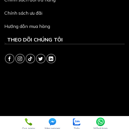
Chính sách ưu đãi
Hướng dẫn mua hàng
THEO DÕI CHÚNG TÔI
Copyright 2026 ©
Dịch vụ quản trị website
và
Thiết kế
Webite
bởi VinaSite.com.vn
Gọi ngay
Messenger
Zalo
WhatApp