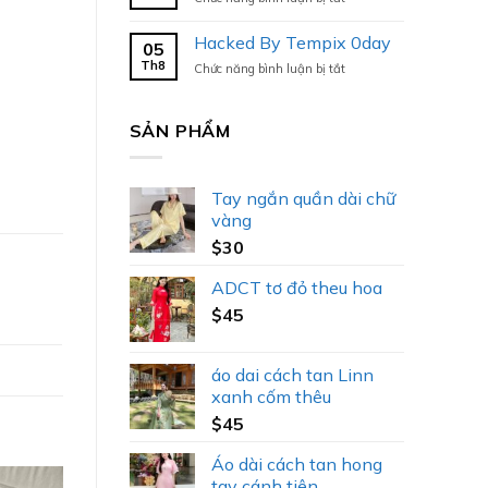
Hacked
By
Hacked By Tempix 0day
05
Tempix
Th8
ở
Chức năng bình luận bị tắt
0day
Hacked
By
Tempix
SẢN PHẨM
0day
Tay ngắn quần dài chữ
vàng
$
30
ADCT tơ đỏ theu hoa
$
45
áo dai cách tan Linn
xanh cốm thêu
$
45
Áo dài cách tan hong
tay cánh tiên