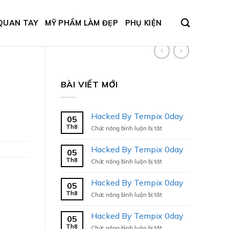
QUAN TAY
MỸ PHẨM LÀM ĐẸP
PHỤ KIỆN
BÀI VIẾT MỚI
Hacked By Tempix 0day
05
Th8
ở
Chức năng bình luận bị tắt
Hacked
By
Hacked By Tempix 0day
05
Tempix
Th8
ở
Chức năng bình luận bị tắt
0day
Hacked
By
Hacked By Tempix 0day
05
Tempix
Th8
ở
Chức năng bình luận bị tắt
0day
Hacked
By
Hacked By Tempix 0day
05
Tempix
Th8
ở
Chức năng bình luận bị tắt
0day