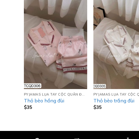
PYJAMAS LỤA TAY CỘC QUẦN ĐÙI (TCQD)
PYJAMAS LỤA TAY CỘC QUẦN ĐÙI (TCQD)
iền cam
Thỏ bèo hồng đùi
Thỏ bèo trắng đùi
$
35
$
35