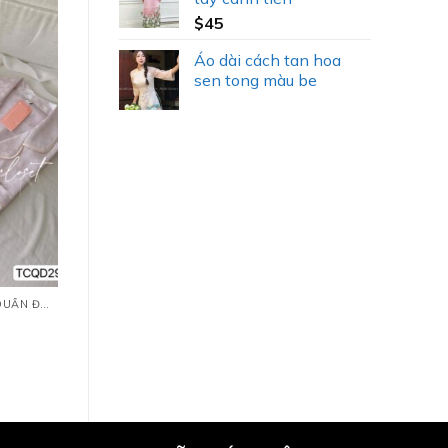
$
45
Áo dài cách tan hoa
sen tong màu be
PYJAMAS LỤA TAY CỘC QUẦN ĐÙI (TCQD)