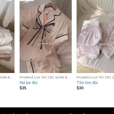
PYJAMAS LỤA TAY CỘC QUẦN ĐÙI (TCQD)
PYJAMAS LỤA TAY CỘC QUẦN ĐÙI (TCQD)
Nơ be đùi
Tím tim đùi
$
35
$
30