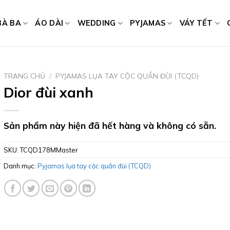
BÀ BA
ÁO DÀI
WEDDING
PYJAMAS
VÁY TẾT
TRANG CHỦ
/
PYJAMAS LỤA TAY CỘC QUẦN ĐÙI (TCQD)
Dior đùi xanh
Sản phẩm này hiện đã hết hàng và không có sẵn.
SKU:
TCQD178MMaster
Danh mục:
Pyjamas lụa tay cộc quần đùi (TCQD)