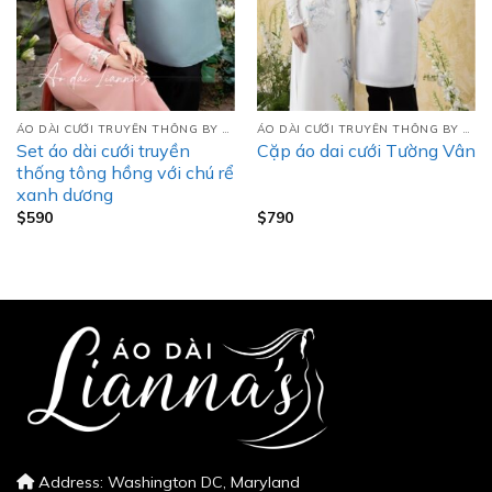
ÁO DÀI CƯỚI TRUYỀN THỐNG BY LIANNA’S
ÁO DÀI CƯỚI TRUYỀN THỐNG BY LIANNA’S
Set áo dài cưới truyền
Cặp áo dai cưới Tường Vân
thống tông hồng với chú rể
xanh dương
$
590
$
790
Address: Washington DC, Maryland