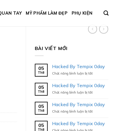
QUAN TAY
MỸ PHẨM LÀM ĐẸP
PHỤ KIỆN
BÀI VIẾT MỚI
Hacked By Tempix 0day
05
Th8
ở
Chức năng bình luận bị tắt
Hacked
By
Hacked By Tempix 0day
05
Tempix
Th8
ở
Chức năng bình luận bị tắt
0day
Hacked
By
Hacked By Tempix 0day
05
Tempix
Th8
ở
Chức năng bình luận bị tắt
0day
Hacked
By
Hacked By Tempix 0day
05
Tempix
Th8
ở
Chức năng bình luận bị tắt
0day