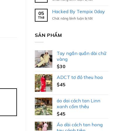
Hacked
By
Hacked By Tempix 0day
05
Tempix
Th8
ở
Chức năng bình luận bị tắt
0day
Hacked
By
Tempix
SẢN PHẨM
0day
Tay ngắn quần dài chữ
vàng
$
30
ADCT tơ đỏ theu hoa
$
45
áo dai cách tan Linn
xanh cốm thêu
$
45
Áo dài cách tan hong
tay cánh tiên