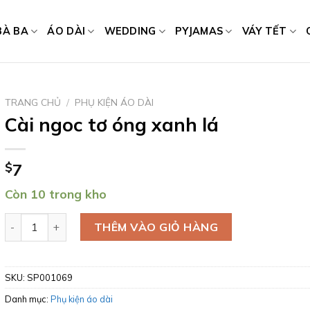
BÀ BA
ÁO DÀI
WEDDING
PYJAMAS
VÁY TẾT
TRANG CHỦ
/
PHỤ KIỆN ÁO DÀI
Cài ngoc tơ óng xanh lá
$
7
Còn 10 trong kho
Cài ngoc tơ óng xanh lá số lượng
THÊM VÀO GIỎ HÀNG
SKU:
SP001069
Danh mục:
Phụ kiện áo dài