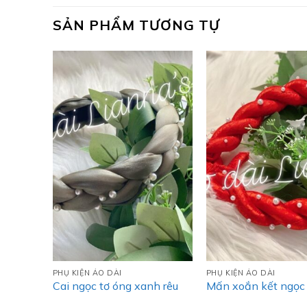
SẢN PHẨM TƯƠNG TỰ
PHỤ KIỆN ÁO DÀI
PHỤ KIỆN ÁO DÀI
 hoa
Cai ngọc tơ óng xanh rêu
Mấn xoắn kết ngọc