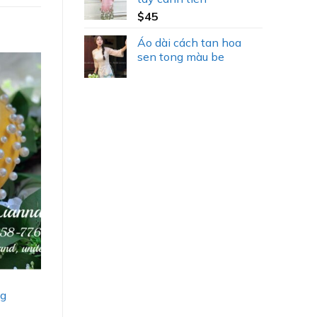
$
45
Áo dài cách tan hoa
sen tong màu be
ng