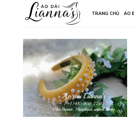
Skip
to
TRANG CHỦ
ÁO 
content