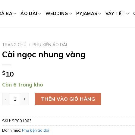
BÀ BA
ÁO DÀI
WEDDING
PYJAMAS
VÁY TẾT
TRANG CHỦ
/
PHỤ KIỆN ÁO DÀI
Cài ngọc nhung vàng
$
10
Còn 6 trong kho
Cài ngọc nhung vàng số lượng
THÊM VÀO GIỎ HÀNG
SKU:
SP001063
Danh mục:
Phụ kiện áo dài