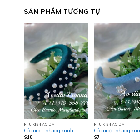
SẢN PHẨM TƯƠNG TỰ
PHỤ KIỆN ÁO DÀI
PHỤ KIỆN ÁO DÀI
Cài ngoc nhung xanh
Cài ngọc nhung xan
$
18
$
7