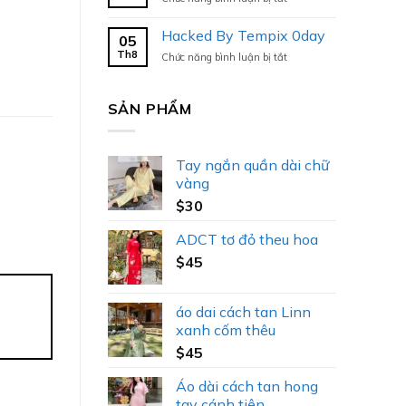
Hacked
By
Hacked By Tempix 0day
05
Tempix
Th8
ở
Chức năng bình luận bị tắt
0day
Hacked
By
Tempix
SẢN PHẨM
0day
Tay ngắn quần dài chữ
vàng
$
30
ADCT tơ đỏ theu hoa
$
45
áo dai cách tan Linn
xanh cốm thêu
$
45
Áo dài cách tan hong
tay cánh tiên