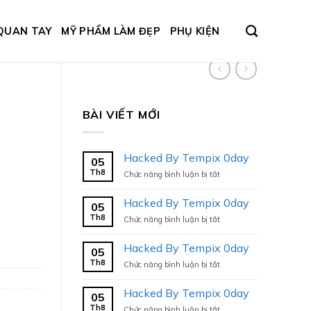
QUAN TAY
MỸ PHẨM LÀM ĐẸP
PHỤ KIỆN
BÀI VIẾT MỚI
Hacked By Tempix 0day
05
Th8
ở
Chức năng bình luận bị tắt
Hacked
By
Hacked By Tempix 0day
05
Tempix
Th8
ở
Chức năng bình luận bị tắt
0day
Hacked
By
Hacked By Tempix 0day
05
Tempix
Th8
ở
Chức năng bình luận bị tắt
0day
Hacked
By
Hacked By Tempix 0day
05
Tempix
Th8
ở
Chức năng bình luận bị tắt
0day