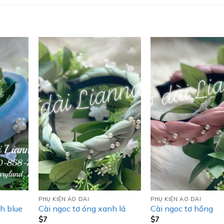
PHỤ KIỆN ÁO DÀI
PHỤ KIỆN ÁO DÀI
h blue
Cài ngoc tơ óng xanh lá
Cài ngoc tơ hồng
$
7
$
7