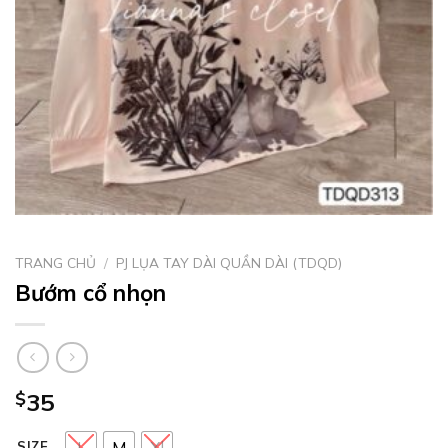
TRANG CHỦ
/
PJ LỤA TAY DÀI QUẦN DÀI (TDQD)
Bướm cổ nhọn
$
35
L
M
Xl
SIZE