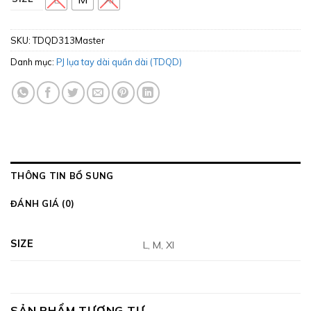
SKU:
TDQD313Master
Danh mục:
PJ lụa tay dài quần dài (TDQD)
THÔNG TIN BỔ SUNG
ĐÁNH GIÁ (0)
SIZE
L, M, Xl
SẢN PHẨM TƯƠNG TỰ