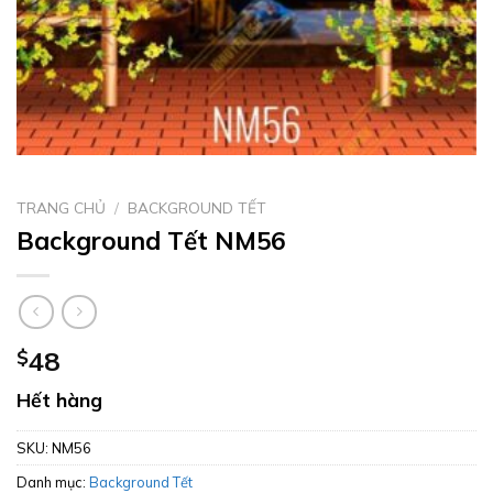
TRANG CHỦ
/
BACKGROUND TẾT
Background Tết NM56
$
48
Hết hàng
SKU:
NM56
Danh mục:
Background Tết