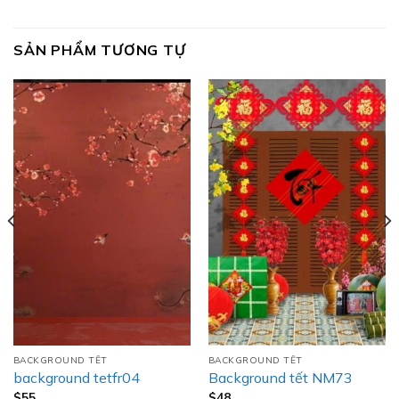
SẢN PHẨM TƯƠNG TỰ
BACKGROUND TẾT
BACKGROUND TẾT
background tetfr04
Background tết NM73
$
55
$
48