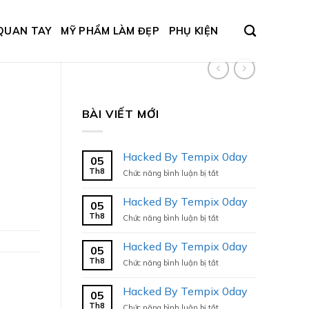
QUAN TAY
MỸ PHẨM LÀM ĐẸP
PHỤ KIỆN
BÀI VIẾT MỚI
Hacked By Tempix 0day
05
Th8
ở
Chức năng bình luận bị tắt
Hacked
By
Hacked By Tempix 0day
05
Tempix
Th8
ở
Chức năng bình luận bị tắt
0day
Hacked
By
Hacked By Tempix 0day
05
Tempix
Th8
ở
Chức năng bình luận bị tắt
0day
Hacked
By
Hacked By Tempix 0day
05
Tempix
Th8
ở
Chức năng bình luận bị tắt
0day