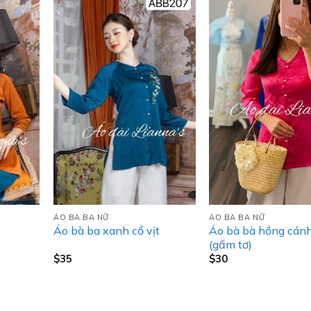
ÁO BÀ BA NỮ
ÁO BÀ BA NỮ
Áo bà bà hồng cán
Áo bà ba xanh cổ vịt
(gấm tơ)
$
35
$
30