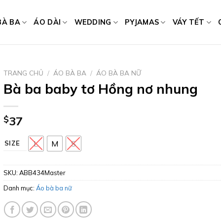
BÀ BA
ÁO DÀI
WEDDING
PYJAMAS
VÁY TẾT
TRANG CHỦ
/
ÁO BÀ BA
/
ÁO BÀ BA NỮ
Bà ba baby tơ Hồng nơ nhung
$
37
L
M
S
SIZE
SKU:
ABB434Master
Danh mục:
Áo bà ba nữ