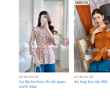
ÁO BÀ BA NỮ
ÁO BÀ BA NỮ
Ao Ba ba hoa nhi do quan
Áo bag ba nâu đất
xanh blue