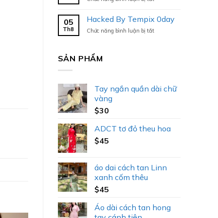
Hacked
By
Hacked By Tempix 0day
05
Tempix
Th8
ở
Chức năng bình luận bị tắt
0day
Hacked
By
Tempix
SẢN PHẨM
0day
Tay ngắn quần dài chữ
vàng
$
30
ADCT tơ đỏ theu hoa
$
45
áo dai cách tan Linn
xanh cốm thêu
$
45
Áo dài cách tan hong
tay cánh tiên