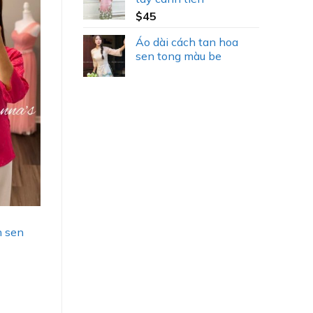
$
45
Áo dài cách tan hoa
sen tong màu be
h sen