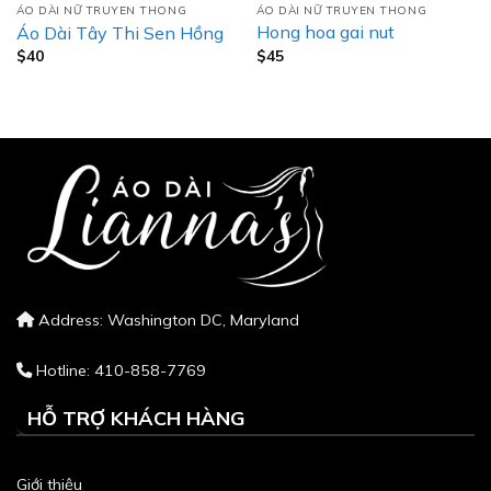
ÁO DÀI NỮ TRUYEN THONG
ÁO DÀI NỮ TRUYEN THONG
Hong hoa gai nut
Áo Dài Tây Thi Sen Hồng
$
45
$
40
Address: Washington DC, Maryland
Hotline: 410-858-7769
HỖ TRỢ KHÁCH HÀNG
Giới thiệu