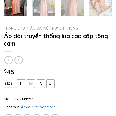
TRANG CHỦ
/
ÁO DÀI NỮ TRUYEN THONG
Áo dài truyền thống lụa cao cấp tông
cam
$
45
L
M
S
Xl
SIZE
SKU:
TT517Master
Danh mục:
Áo dài nữ truyen thong