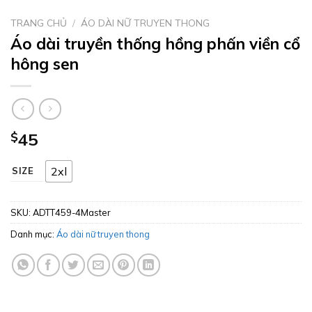
TRANG CHỦ
/
ÁO DÀI NỮ TRUYEN THONG
Áo dài truyền thống hồng phấn viền cổ
hông sen
$
45
2xl
SIZE
SKU:
ADTT459-4Master
Danh mục:
Áo dài nữ truyen thong