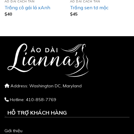
ÁO DÀI CACH TÂN
ÁO DÀI CACH TÂN
Trắng cô gái lá xAnh
Trắng sen tơ mộc
$
40
$
45
Address: Washington DC, Maryland
Hotline: 410-858-7769
HỖ TRỢ KHÁCH HÀNG
Giới thiệu