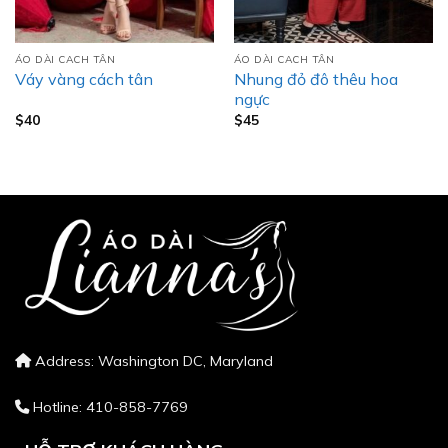
ÁO DÀI CACH TÂN
ÁO DÀI CACH TÂN
Nhung đỏ đô thêu hoa
Váy vàng cách tân
ngực
$
40
$
45
Address: Washington DC, Maryland
Hotline: 410-858-7769