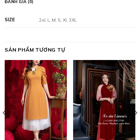
ĐÁNH GIÁ (0)
SIZE
2xl, L, M, S, Xl, 3XL
SẢN PHẨM TƯƠNG TỰ