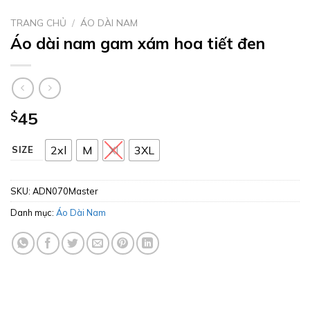
TRANG CHỦ
/
ÁO DÀI NAM
Áo dài nam gam xám hoa tiết đen
$
45
2xl
M
Xl
3XL
SIZE
SKU:
ADN070Master
Danh mục:
Áo Dài Nam