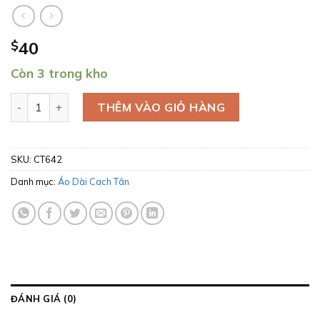
$
40
Còn 3 trong kho
áo dài hoa nhí trắng xanh cốm số lượng
THÊM VÀO GIỎ HÀNG
SKU:
CT642
Danh mục:
Áo Dài Cach Tân
ĐÁNH GIÁ (0)