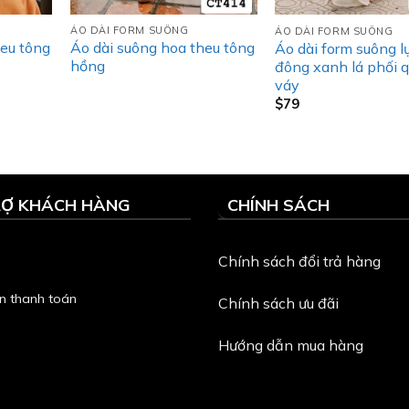
ÁO DÀI FORM SUÔNG
ÁO DÀI FORM SUÔNG
heu tông
Áo dài suông hoa theu tông
Áo dài form suông l
hồng
đông xanh lá phối 
váy
$
79
RỢ KHÁCH HÀNG
CHÍNH SÁCH
Chính sách đổi trả hàng
n thanh toán
Chính sách ưu đãi
Hướng dẫn mua hàng