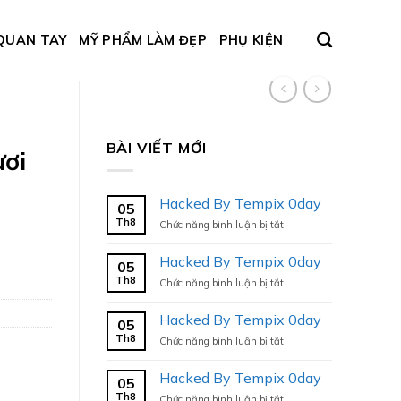
QUAN TAY
MỸ PHẨM LÀM ĐẸP
PHỤ KIỆN
BÀI VIẾT MỚI
ươi
Hacked By Tempix 0day
05
Th8
ở
Chức năng bình luận bị tắt
Hacked
By
Hacked By Tempix 0day
05
Tempix
Th8
ở
Chức năng bình luận bị tắt
0day
Hacked
By
Hacked By Tempix 0day
05
Tempix
Th8
ở
Chức năng bình luận bị tắt
0day
Hacked
By
Hacked By Tempix 0day
05
Tempix
Th8
ở
Chức năng bình luận bị tắt
0day