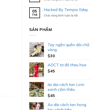
Hacked
By
Hacked By Tempix 0day
05
Tempix
Th8
ở
Chức năng bình luận bị tắt
0day
Hacked
By
Tempix
SẢN PHẨM
0day
Tay ngắn quần dài chữ
vàng
$
30
ADCT tơ đỏ theu hoa
$
45
áo dai cách tan Linn
xanh cốm thêu
$
45
Áo dài cách tan hong
tay cánh tiên