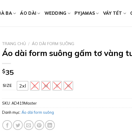
BÀ BA
ÁO DÀI
WEDDING
PYJAMAS
VÁY TẾT
TRANG CHỦ
/
ÁO DÀI FORM SUÔNG
Áo dài form suông gấm tơ vàng t
$
35
2xl
L
M
S
Xl
SIZE
SKU:
AD419Master
Danh mục:
Áo dài form suông