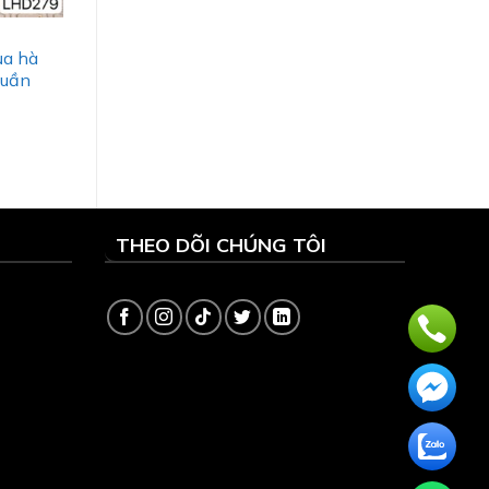
ụa hà
quần
THEO DÕI CHÚNG TÔI