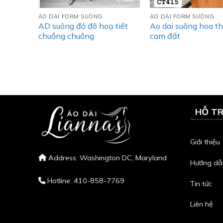
ÁO DÀI FORM SUÔNG
ÁO DÀI FORM SUÔNG
lá Hồng
AD suông đỏ đô hoạ tiết
Ao dai suông hoa t
chuồng chuồng
cam đất
HỖ T
Giới thiệu
Address: Washington DC, Maryland
Hướng dẫ
Hotline: 410-858-7769
Tin tức
Liên hệ